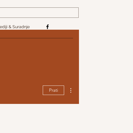
diji & Suradnje
Više radnji
Prati