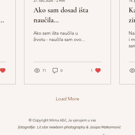
27. ožu 2024.
∙
2
min
14. 
Ako sam dosad išta
Ka
naučila...
zi
Ako sam išta naučila u
Nau
i
životu - naučila sam ovo...
i m
sam
ene
Nau
dug
71
0
1
Load More
© Copyright Mirna Ažić, Ja vjerujem u vas
fotografije: Lil star newborn photography & Josipa Maksimović