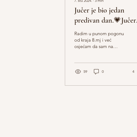
7. stu 2024.
∙
3
min
Jučer je bio jedan
predivan dan.💗Jučer
su mi moji klijenti
Radim u punom pogonu
uljepšali dan i pokazal
od kraja 8.mj i već
osjećam da sam na
mi koliko im značim.
izmaku snaga, a čeka me
☺️
još 7 aktivnih tjedana do
godišnjeg. Jučer su mi
moji...
59
0
4