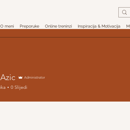
O meni
Preporuke
Online treninzi
Inspiracija & Motivacija
Me
Azic
Administrator
ika
0
Slijedi