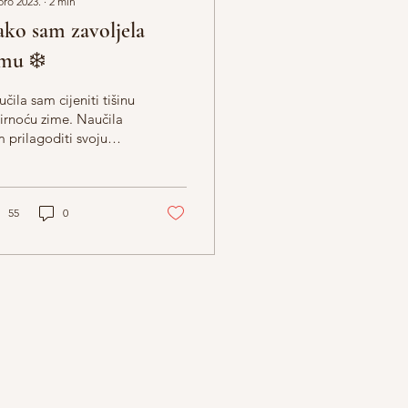
pro 2023.
∙
2
min
ko sam zavoljela
mu ❄️
čila sam cijeniti tišinu
irnoću zime. Naučila
 prilagoditi svoju
rgiju smirenoj zimi.
čila sam uživati u
ačkim, hladnim...
55
0