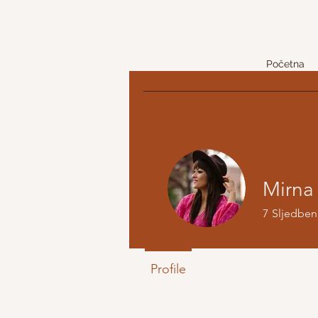
Početna
Mirna 
7
Sljedben
Profile