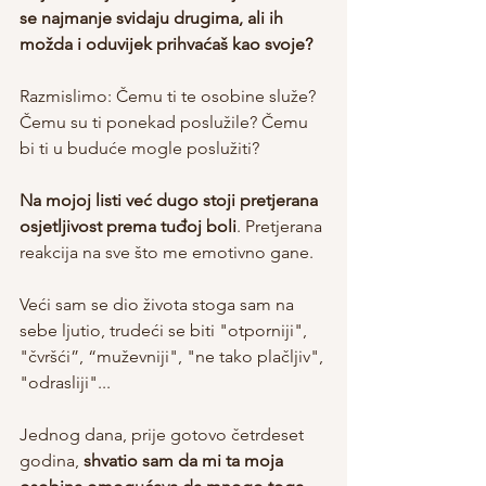
se najmanje svidaju drugima, ali ih 
možda i oduvijek prihvaćaš kao svoje?
Razmislimo: Čemu ti te osobine služe? 
Čemu su ti ponekad poslužile? Čemu 
bi ti u buduće mogle poslužiti?
Na mojoj listi već dugo stoji pretjerana 
osjetljivost prema tuđoj boli
. Pretjerana 
reakcija na sve što me emotivno gane. 
Veći sam se dio života stoga sam na 
sebe ljutio, trudeći se biti "otporniji", 
"čvršći”, “muževniji", "ne tako plačljiv", 
"odrasliji"...
Jednog dana, prije gotovo četrdeset 
godina,
 shvatio sam da mi ta moja 