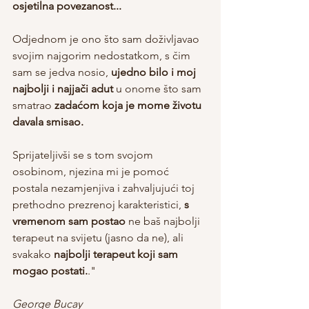
osjetilna povezanost...
Odjednom je ono što sam doživljavao 
svojim najgorim nedostatkom, s čim 
sam se jedva nosio, 
ujedno bilo i moj 
najbolji i najjači adut 
u onome što sam 
smatrao 
zadaćom koja je mome životu 
davala smisao.
Sprijateljivši se s tom svojom 
osobinom, njezina mi je pomoć 
postala nezamjenjiva i zahvaljujući toj 
prethodno prezrenoj karakteristici,
 s 
vremenom sam postao 
ne baš najbolji 
terapeut na svijetu (jasno da ne), ali 
svakako 
najbolji terapeut koji sam 
mogao postati.
."
George Bucay