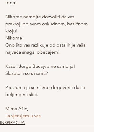
toga!
Nikome nemojte dozvoliti da vas 
prekroji po svom oskudnom, bazičnom 
kroju! 
Nikome! 
Ono što vas razlikuje od ostalih je vaša 
najveća snaga, obećajem!
Kaže i Jorge Bucay, a ne samo ja!
Slažete li se s nama?
P.S. Jure i ja se nismo dogovorili da se 
beljimo na slici.
Mirna Ažić,
Ja vjerujem u vas
INSPIRACIJA