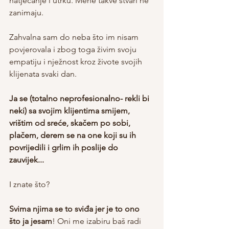
natjecanje i utrku. Mene takve stvari ne 
zanimaju.
Zahvalna sam do neba što im nisam 
povjerovala i zbog toga živim svoju 
empatiju i nježnost kroz živote svojih 
klijenata svaki dan.
Ja se (totalno neprofesionalno- rekli bi 
neki) sa svojim klijentima smijem, 
vrištim od sreće, skačem po sobi, 
plačem, derem se na one koji su ih 
povrijedili i grlim ih poslije do 
zauvijek...
I znate što?
Svima njima se to sviđa jer je to ono 
što ja jesam
! Oni me izabiru baš radi 