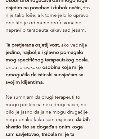
osobina omogućava da mnogo toga 
osjetim na poseban i dubok način,
 što 
nije tako loše, a k tome je bilo upravo 
ono što je od mene profesionalno 
napravilo terapeuta kakav sad jesam. 
Ta pretjerana osjetljivost, 
ako već nije
jedino, najbolje i glavno pomagalo 
mog specifičnog terapeutskog posla
, 
onda je svakako 
osobina koja mi je 
omogućila da istinski suosjećam sa 
svojim klijentima.
Ne sumnjam da drugi terapeuti to 
mogu postići na neki drugi način, no 
bilo je jasno da ja ne mogu drugačije 
nego onako kako sam osjećao: 
da bih 
shvatio što se događa s onim koga 
sam savjetovao, trebala mi je ta 