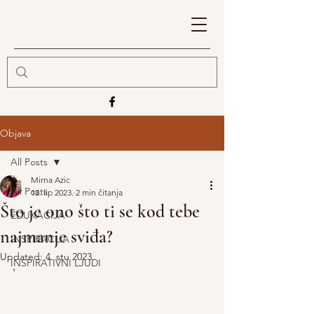
Objava
All Posts
Mirna Azic
All Posts
12. lip 2023.
2 min čitanja
Što je ono što ti se kod tebe
EDUKACIJA
najmanje sviđa?
INSPIRACIJA
Updated:
4. stu 2023.
INSPIRATIVNI LJUDI
'