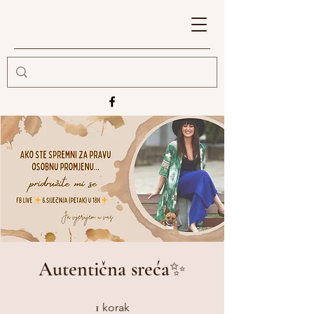
Autentična sreća✨
1 korak
1
korak